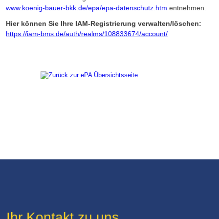
www.koenig-bauer-bkk.de/epa/epa-datenschutz.htm
 entnehmen.
Hier können Sie Ihre IAM-Registrierung verwalten/löschen:
https://iam-bms.de/auth/realms/108833674/account/
Ihr Kontakt zu uns…